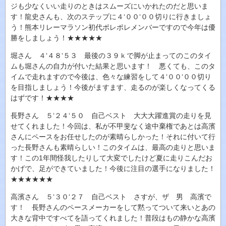
ジも少なくいい走りのときはスムーズにいかれたのだと思いま
す！龍史さんも、次のステップに４‘００‘００切りに行きましょ
う！熊本リレーマラソン初代ポレポレメンバーですので今年は優
勝をしましょう！★★★★★
堀さん ４‘４８‘５３ 最後の３９ｋで脚が止まってのこのタイ
ムも堀さんの自力が付いた結果と思います！ 悪くても、このタ
イムで走れますので今後は、色々な練習をして４‘００‘００切り
を目指しましょう！今後がますます、走るのが楽しくなってくる
はずです！★★★★
長野さん ５‘２４‘５０ 自己ベスト 大大大躍進賞の走りを見
せてくれました！今回は、私が不甲斐なく途中棄権であとは高濱
さんにペースをお任せしたのが素晴らしかった！それに付いて行
った長野さんも素晴らしい！このタイムは、最高の走りと思いま
す！この1年間怪我したりして大変でしたけど夏に走りこんだお
かげで、足ができていました！今後に注目の選手になりました！
★★★★★★
高濱さん ５‘３０‘２７ 自己ベスト さすが、ザ 男 高濱で
す！ 長野さんのペースメーカーをして黙ってついて来いとあの
大きな背中ですべてを語ってくれました！普段はもの静かな高濱