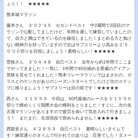
ょう！！ ★★★★★
熊本城マラソン
藤本さん ３‘０２‘４５ セカンドベスト 中2週間で2回目のマ
ラソンで心配してましたけど、年間を通して練習していましたの
で、自力と脚はできているのを確信しました！まとめる力と負け
ない精神力を持っていますので次はサブスリーより高みを２‘５
０‘００切りを目指しましょう！素晴らしい！★★★★★
荒牧さん ３‘０４‘４８ 自己ベスト 去年から約1年間でここま
でやってきました！一気に、1年間で40分縮める脅威のアイアン
荒牧を見せてくれました！熊本リレーマラソンではまさかの、ガ
ラスとのケンカがありのシーズンスタートでしたけど次のステッ
プに移りましょう！サブスリーは目の前です！★★★★★
西さん ３‘１３‘５３ 今回は、50代最後のレースを３‘１５‘００
切りで締めくくり国際大会の権利をとりました！すぐに、次の名
古屋マラソンがありますので疲労を抜いて気合入れて行きましょ
う！ まだまだ、生涯現役で辞められません！★★★★★
西龍史さん ４‘２９‘５３ 自己ベスト 素晴らしいタイムで
す！練習通りのタイムで行かれての走りは、圧巻でした！ダメー