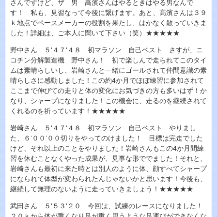
さんですけど、ザ 男 高濱さんはやるときはやる男なんで
す！ 私も、見習なって今後に繋げます。あと、高濱さんは３９
ｋ地点でペースメーカーの役割を果たし、はかなく散っていきま
した！詳細は、ご本人に聞いて下さい（笑）★★★★★
野中さん ５‘４７‘４８ 初マラソン 自己ベスト さすが、ニ
コチン分解製造機 野中さん！ 初で楽しんで走られてこのタイ
ムは素晴らしいし、岩崎さんと一緒にゴールされて仲間意識の素
晴らしさに感動しました！この約4か月でほぼ練習に参加されて
ここまで伸びての走りと体の変化にお気づきの方も多いはず！か
なり、シャープになりました！この機会に、走るのを継続されて
くれるのを祈っています！★★★★★
岩崎さん ５‘４７‘４８ 初マラソン 自己ベスト やりまし
た、６‘００‘００切りをやってのけました！ 目標は完走でした
けど、それ以上のことをやりました！岩崎さんもこの4か月間練
習を休むことなくやった成果が、見事な形ででました！それと、
岩崎さんも最初に来た時とは別人のように体、顔すべてシャープ
になられて体型が変わられたんじゃないかと思います！今後も、
継続して無理のないように走っていきましょう！★★★★★
武田さん ５‘５３‘２０ 今回は、試練のレースになりました！
２０ｋから体が重くなり足が重く思うような足運びができなくな