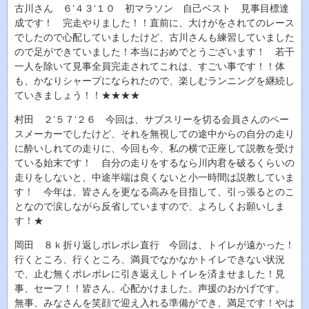
古川さん ６‘４３‘１０ 初マラソン 自己ベスト 見事目標達
成です！ 完走やりました！！直前に、大けがをされてのレース
でしたので心配していましたけど、古川さんも練習していました
ので足ができていました！本当におめでとうございます！ 若干
一人を除いて見事全員完走されてこれは、すごい事です！！体
も、かなりシャープになられたので、楽しむランニングを継続し
ていきましょう！！★★★★
村田 ２‘５７‘２６ 今回は、サブスリーを切る会員さんのペー
スメーカーでしたけど、それを無視しての途中からの自分の走り
に酔いしれての走りに、今回も今、私の横で正座して説教を受け
ている始末です！ 自分の走りをするなら川内君を破るくらいの
走りをしないと、中途半端は良くないと小一時間は説教していま
す！ 今年は、皆さんを更なる高みを目指して、引っ張るとのこ
となので涙しながら反省していますので、よろしくお願いしま
す！★
岡田 ８ｋ折り返しポレポレ直行 今回は、トイレが遠かった！
行くところ、行くところ、満員でなかなかトイレできない状況
で、止む無くポレポレに引き返えしトイレを済ませました！見
事、セーフ！！皆さん、心配かけました。声援のおかげです。
無事、みなさんを笑顔で迎え入れる準備ができ、満足です！やは