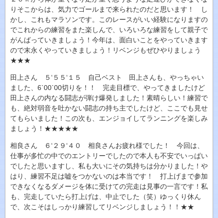
りそこからは、気力でゴールまで来られたのだと思います！ し
かし、これもマラソンです。このレースがいい経験になりますの
でこれからの練習をまた楽しんで、いろいろな練習をして親子で
がんばっていきましょう！今年は、面白いことをやっていきます
ので末永くやっていきましょう！リベンジもぜひやりましょう
★★★
田上さん ５‘５５‘１５ 自己ベスト 田上さんも、やっちゃい
ました、6`00`00切りを！！ 完走目標で、やってきましたけど
田上さんの内なる闘志が弾け爆発しました！素晴らしい！練習で
も、絶対弱音を吐かない闘志の持ち主でしたけど、ここでも見せ
てもらいました！この次も、エンジョイしてランニングを楽しみ
ましょう！★★★★★
相良さん ６‘２９‘４０ 相良さんお疲れ様でした！ 今回は、
仕事が多忙の中でのエントリーでしたので本人も不安でいっぱい
でしたと思いますし、私も大いにその気持ちは分かりました！や
はり、練習不足は嘘をつかないのは本当です！ 打上げまで参加
できなくなるダメージを体に受けての完走は見事の一言です！私
も、完走していたら打上げは、中止でした（笑）ゆっくり休ん
で、次こそはしっかり練習してリベンジしましょう！！★★