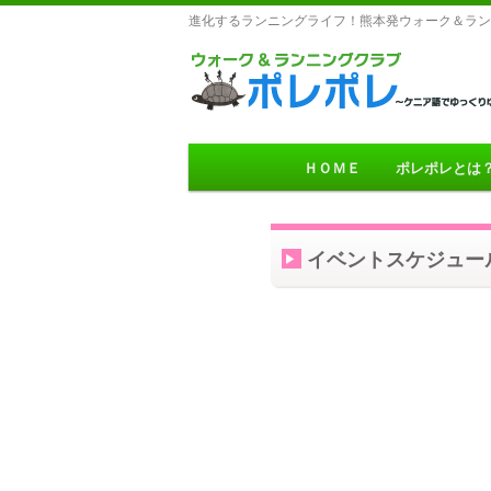
進化するランニングライフ！熊本発ウォーク＆ラン
Main menu
ＨＯＭＥ
ポレポレとは
Skip to primary conten
Skip to secondary con
イベントスケジュー