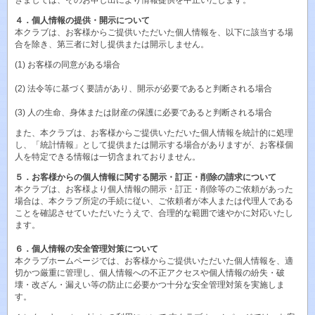
きましては、そのお申し出により情報提供を中止いたします。
４．個人情報の提供・開示について
本クラブは、お客様からご提供いただいた個人情報を、以下に該当する場
合を除き、第三者に対し提供または開示しません。
(1) お客様の同意がある場合
(2) 法令等に基づく要請があり、開示が必要であると判断される場合
(3) 人の生命、身体または財産の保護に必要であると判断される場合
また、本クラブは、お客様からご提供いただいた個人情報を統計的に処理
し、「統計情報」として提供または開示する場合がありますが、お客様個
人を特定できる情報は一切含まれておりません。
５．お客様からの個人情報に関する開示・訂正・削除の請求について
本クラブは、お客様より個人情報の開示・訂正・削除等のご依頼があった
場合は、本クラブ所定の手続に従い、ご依頼者が本人または代理人である
ことを確認させていただいたうえで、合理的な範囲で速やかに対応いたし
ます。
６．個人情報の安全管理対策について
本クラブホームページでは、お客様からご提供いただいた個人情報を、適
切かつ厳重に管理し、個人情報への不正アクセスや個人情報の紛失・破
壊・改ざん・漏えい等の防止に必要かつ十分な安全管理対策を実施しま
す。