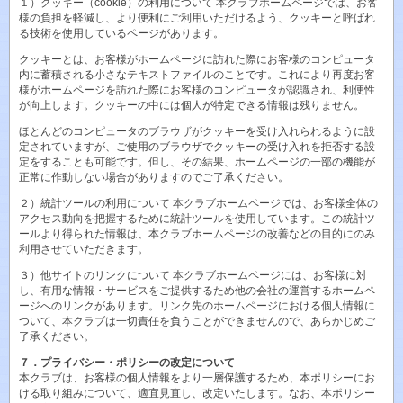
１）クッキー（cookie）の利用について 本クラブホームページでは、お客
様の負担を軽減し、より便利にご利用いただけるよう、クッキーと呼ばれ
る技術を使用しているページがあります。
クッキーとは、お客様がホームページに訪れた際にお客様のコンピュータ
内に蓄積される小さなテキストファイルのことです。これにより再度お客
様がホームページを訪れた際にお客様のコンピュータが認識され、利便性
が向上します。クッキーの中には個人が特定できる情報は残りません。
ほとんどのコンピュータのブラウザがクッキーを受け入れられるように設
定されていますが、ご使用のブラウザでクッキーの受け入れを拒否する設
定をすることも可能です。但し、その結果、ホームページの一部の機能が
正常に作動しない場合がありますのでご了承ください。
２）統計ツールの利用について 本クラブホームページでは、お客様全体の
アクセス動向を把握するために統計ツールを使用しています。この統計ツ
ールより得られた情報は、本クラブホームページの改善などの目的にのみ
利用させていただきます。
３）他サイトのリンクについて 本クラブホームページには、お客様に対
し、有用な情報・サービスをご提供するため他の会社の運営するホームペ
ージへのリンクがあります。リンク先のホームページにおける個人情報に
ついて、本クラブは一切責任を負うことができませんので、あらかじめご
了承ください。
７．プライバシー・ポリシーの改定について
本クラブは、お客様の個人情報をより一層保護するため、本ポリシーにお
ける取り組みについて、適宜見直し、改定いたします。なお、本ポリシー