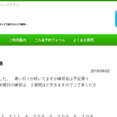
ニングクラブ。
？
ご利用案内
ご入会予約フォーム
よくある質問
t
tent
果
2018/08/02
Post
した。 暑い日々が続いてますが練習会は予定通り
navigation
水曜日の練習は、２週間ほど空きますのでご了承くださ
 ３ ３‘１１ ４ ３‘０９ ５ ３‘０９ ６ ３‘０８