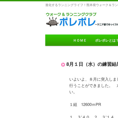
進化するランニングライフ！熊本発ウォーク＆ラン
Main menu
ＨＯＭＥ
ポレポレとは
Skip to primary conten
Skip to secondary con
8月１日（水）の練習結
いよいよ、８月に突入しま
行うことができました。 
い。
１組 12600ｍPR
１ ３‘４０ ２ ３‘１４