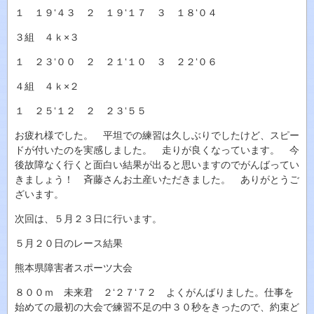
１ １９‘４３ ２ １９‘１７ ３ １８‘０４
３組 ４ｋ×３
１ ２３‘００ ２ ２１‘１０ ３ ２２‘０６
４組 ４ｋ×２
１ ２５‘１２ ２ ２３‘５５
お疲れ様でした。 平坦での練習は久しぶりでしたけど、スピー
ドが付いたのを実感しました。 走りが良くなっています。 今
後故障なく行くと面白い結果が出ると思いますのでがんばってい
きましょう！ 斉藤さんお土産いただきました。 ありがとうご
ざいます。
次回は、５月２３日に行います。
５月２０日のレース結果
熊本県障害者スポーツ大会
８００ｍ 未来君 ２‘２７‘７２ よくがんばりました。仕事を
始めての最初の大会で練習不足の中３０秒をきったので、約束ど