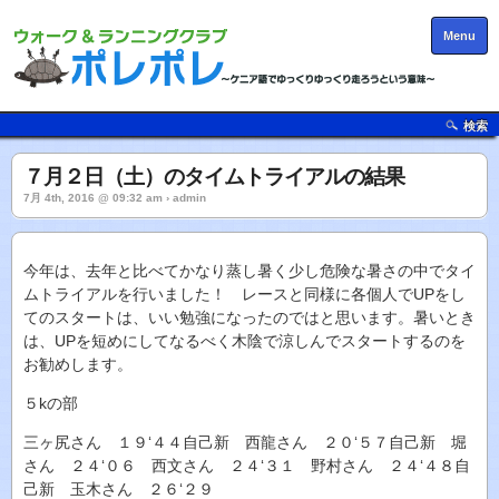
Menu
検索
７月２日（土）のタイムトライアルの結果
7月 4th, 2016 @ 09:32 am › admin
今年は、去年と比べてかなり蒸し暑く少し危険な暑さの中でタイ
ムトライアルを行いました！ レースと同様に各個人でUPをし
てのスタートは、いい勉強になったのではと思います。暑いとき
は、UPを短めにしてなるべく木陰で涼しんでスタートするのを
お勧めします。
５kの部
三ヶ尻さん １９‘４４自己新 西龍さん ２０‘５７自己新 堀
さん ２４‘０６ 西文さん ２４‘３１ 野村さん ２４‘４８自
己新 玉木さん ２６‘２９