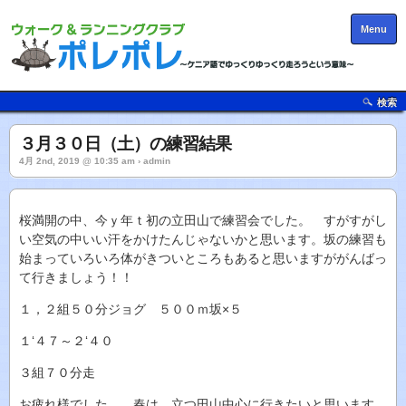
Menu
検索
３月３０日（土）の練習結果
4月 2nd, 2019 @ 10:35 am › admin
桜満開の中、今ｙ年ｔ初の立田山で練習会でした。 すがすがし
い空気の中いい汗をかけたんじゃないかと思います。坂の練習も
始まっていろいろ体がきついところもあると思いますががんばっ
て行きましょう！！
１，２組５０分ジョグ ５００ｍ坂×５
１‘４７～２‘４０
３組７０分走
お疲れ様でした。 春は、立つ田山中心に行きたいと思います。