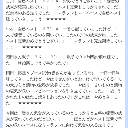
古川 自己ベスト ６２‘１４ おめでとうございます！練習の
成果が確実に出ています！ ベスト更新もしっかりされてまだま
だ余裕のある走りでした！ マラソンもマイペースで自己ベスト
狙っていきましょう！★★★★★
中村 自己ベスト ６７‘１４ 一番心配していましたけど、１
人で練習しているのを聞いていましたのでその成果が出ました！
ベスト更新おめでとうございます！ マラソンも完走期待してい
ます！！★★★★★
増田さん親子 ３Ｋ １３‘１１ 親子で３ｋ制覇お疲れ様でし
た！ 終始楽しそうで早かったです！！
岡田 応援＆ブース試食(皆さんが走っている間） 一軒一軒吟
味してきましたけど、やはりぜんざいとおまけで付いてくるイモ
の天ぷらと漬物の愛称が抜群でした！！やはり、甘いものと漬物
の塩気が良いコンビネーションを引き立てていました。 後、引
かれたものはたこ焼きもあったのですがこれは、やめときまし
た！ ★★★★★★
今回は、皆さん気合が入っているのとしっかりと去年の練習の成
果が表れていたのだと思います！！ ほとんどがベスト更新で幸
先の良いレースになりマラソンに向けて気合の入る走りでし