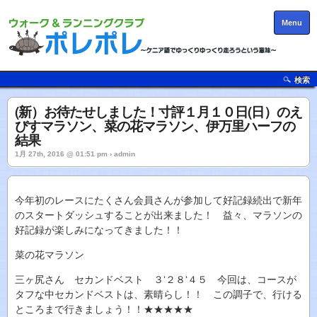
Menu
検索
(新）お待たせしました！寸評１月１０日(日）のえ
びすマラソン、菜の花マラソン、伊万里ハーフの
結果
1月 27th, 2016 @ 01:51 pm › admin
今年初のレースにたくさん会員さんが参加して好記録続出で新年
のスタートダッシュすることが出来ました！ 益々、マラソンの
好記録が楽しみになってきました！！
菜の花マラソン
三ヶ尻さん セカンドベスト ３‘２８‘４５ 今回は、コースが
タフな中セカンドベストは、素晴らし！！ この調子で、行ける
ところまで行きましょう！！★★★★★