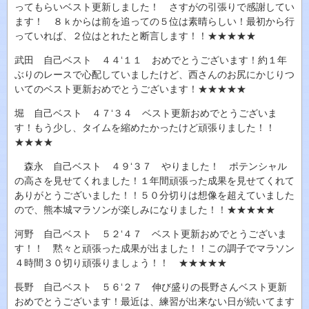
ってもらいベスト更新しました！ さすがの引張りで感謝してい
ます！ ８ｋからは前を追っての５位は素晴らしい！最初から行
っていれば、２位はとれたと断言します！！★★★★★
武田 自己ベスト ４４‘１１ おめでとうございます！約１年
ぶりのレースで心配していましたけど、西さんのお尻にかじりつ
いてのベスト更新おめでとうございます！★★★★★
堀 自己ベスト ４７‘３４ ベスト更新おめでとうございま
す！もう少し、タイムを縮めたかったけど頑張りました！！
★★★★
森永 自己ベスト ４９‘３７ やりました！ ポテンシャル
の高さを見せてくれました！１年間頑張った成果を見せてくれて
ありがとうございました！！５０分切りは想像を超えていました
ので、熊本城マラソンが楽しみになりました！！★★★★★
河野 自己ベスト ５２‘４７ ベスト更新おめでとうございま
す！！ 黙々と頑張った成果が出ました！！この調子でマラソン
４時間３０切り頑張りましょう！！ ★★★★★
長野 自己ベスト ５６‘２７ 伸び盛りの長野さんベスト更新
おめでとうございます！最近は、練習が出来ない日が続いてます