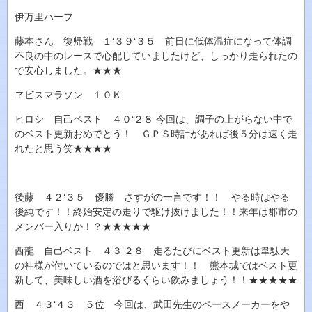
伊万里ハーフ
藤本さん 復帰戦 １‘３９‘３５ 前日に低体温症になって体調
不良の中のレースで心配していましたけど、しっかり走られたの
で安心しました。★★★
ヱビスマラソン １０Ｋ
ヒロシ 自己ベスト ４０‘２８ 今回は、調子の上がらない中で
のベスト更新おめでとう！ ＧＰＳ時計があれば後５分は速く走
れたと思う笑★★★★
後藤 ４２‘３５ 優勝 さすがの一言です！！ やる時はやる
後純です！！終始安定の走りで駆け抜けました！！来年は郡市の
メンバー入りか！？★★★★★
西龍 自己ベスト ４３‘２８ 走るたびにベスト更新は韋駄天
の神様が付いているのではと思います！！ 熊本城ではベスト更
新して、美味しい酒を浴びるくらい飲みましょう！！★★★★★
西 ４３‘４３ ５位 今回は、武田先生のペースメーカーをや